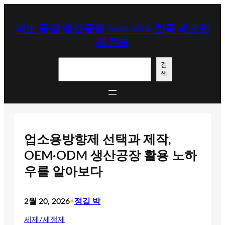
콘
텐
제조 공장 생산공장 oem odm-한국 제조업
츠
체 정보
로
바
검
로
검
색
색
가
기
업소용방향제 선택과 제작,
OEM·ODM 생산공장 활용 노하
우를 알아보다
2월 20, 2026
•
정길 박
세제/세정제