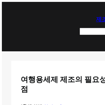
콘
텐
제조
츠
로
검
바
색
로
가
기
여행용세제 제조의 필요성
점