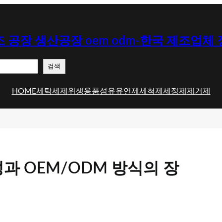
 공장 생산공장 oem odm-한국 제조업체
검색
HOME
세탁세제
위생용품
섬유유연제
세척제
세정제
제거제
과 OEM/ODM 방식의 장