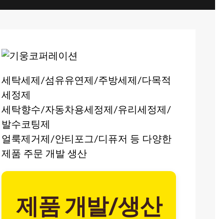
세탁세제/섬유유연제/주방세제/다목적
세정제
세탁향수/자동차용세정제/유리세정제/
발수코팅제
얼룩제거제/안티포그/디퓨저 등 다양한
제품 주문 개발 생산
제품 개발/생산