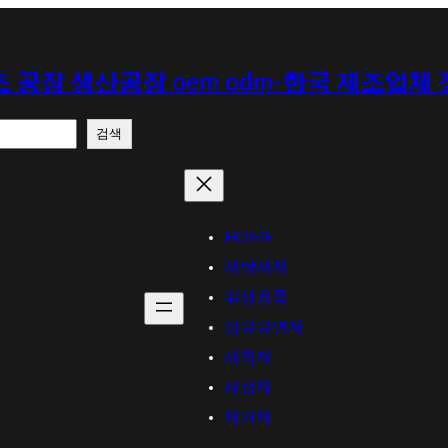
 공장 생산공장 oem odm-한국 제조업체
검색
HOME
세탁세제
위생용품
섬유유연제
세척제
세정제
제거제