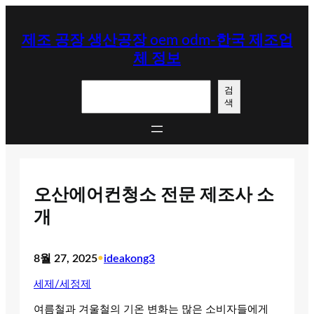
콘
텐
제조 공장 생산공장 oem odm-한국 제조업
츠
체 정보
로
바
검
로
검
색
색
가
기
오산에어컨청소 전문 제조사 소
개
8월 27, 2025
•
ideakong3
세제/세정제
여름철과 겨울철의 기온 변화는 많은 소비자들에게