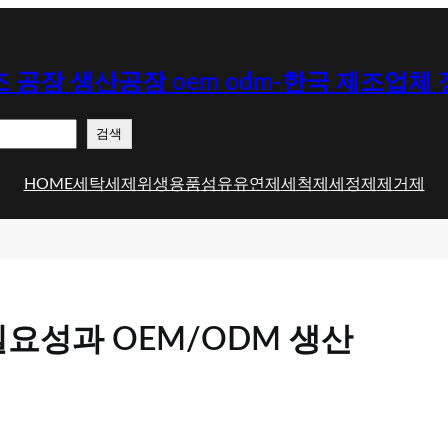
 공장 생산공장 oem odm-한국 제조업체
검색
HOME
세탁세제
위생용품
섬유유연제
세척제
세정제
제거제
요성과 OEM/ODM 생산