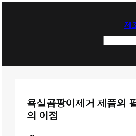
콘
텐
제조
츠
로
검
바
색
로
가
기
욕실곰팡이제거 제품의 필
의 이점