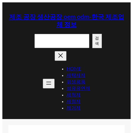
콘
텐
제조 공장 생산공장 oem odm-한국 제조업
츠
체 정보
로
바
검
로
검
색
색
가
기
HOME
세탁세제
위생용품
섬유유연제
세척제
세정제
제거제