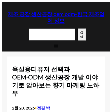
콘
텐
제조 공장 생산공장 oem odm-한국 제조업
츠
체 정보
로
바
검
로
검
색
색
가
기
욕실용디퓨저 선택과
OEM·ODM 생산공장 개발 이야
기로 알아보는 향기 마케팅 노하
우
2월 20, 2026
•
정길 박