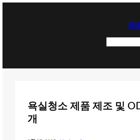
콘
텐
제조
츠
로
검
바
색
로
가
기
욕실청소 제품 제조 및 O
개