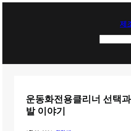
콘
텐
제조
츠
로
검
바
색
로
가
기
운동화전용클리너 선택과 
발 이야기