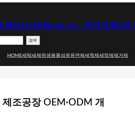
 공장 생산공장 oem odm-한국 제조업체
검색
HOME
세탁세제
위생용품
섬유유연제
세척제
세정제
제거제
제조공장 OEM·ODM 개