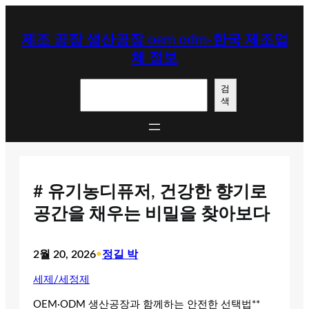
콘
텐
제조 공장 생산공장 oem odm-한국 제조업
츠
체 정보
로
바
검
로
검
색
색
가
기
# 유기농디퓨저, 건강한 향기로
공간을 채우는 비밀을 찾아보다
2월 20, 2026
•
정길 박
세제/세정제
OEM·ODM 생산공장과 함께하는 안전한 선택법**