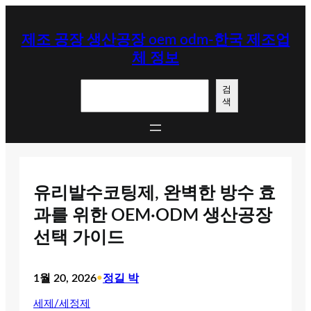
콘
텐
제조 공장 생산공장 oem odm-한국 제조업
츠
체 정보
로
바
검
로
검
색
색
가
기
유리발수코팅제, 완벽한 방수 효
과를 위한 OEM·ODM 생산공장
선택 가이드
1월 20, 2026
•
정길 박
세제/세정제