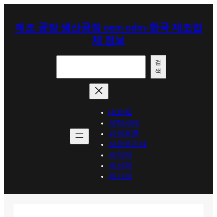
콘
텐
제조 공장 생산공장 oem odm-한국 제조업
츠
체 정보
로
바
검
로
검
색
색
가
기
HOME
세탁세제
위생용품
섬유유연제
세척제
세정제
제거제