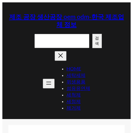
콘
텐
제조 공장 생산공장 oem odm-한국 제조업
츠
체 정보
로
바
검
로
검
색
색
가
기
HOME
세탁세제
위생용품
섬유유연제
세척제
세정제
제거제