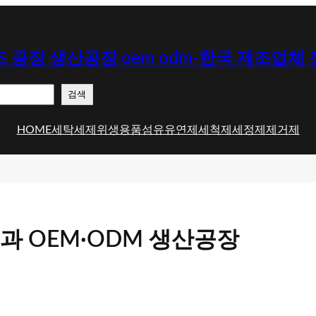
 공장 생산공장 oem odm-한국 제조업체
검색
HOME
세탁세제
위생용품
섬유유연제
세척제
세정제
제거제
 OEM·ODM 생산공장