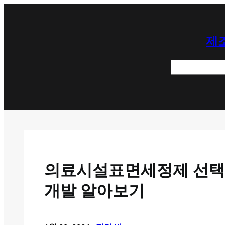
콘
텐
제조
츠
로
검
바
색
로
가
기
의료시설표면세정제 선택과
개발 알아보기