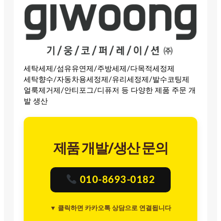
세탁세제/섬유유연제/주방세제/다목적세정제
세탁향수/자동차용세정제/유리세정제/발수코팅제
얼룩제거제/안티포그/디퓨저 등 다양한 제품 주문 개
발 생산
제품 개발/생산 문의
010-8693-0182
▼ 클릭하면 카카오톡 상담으로 연결됩니다