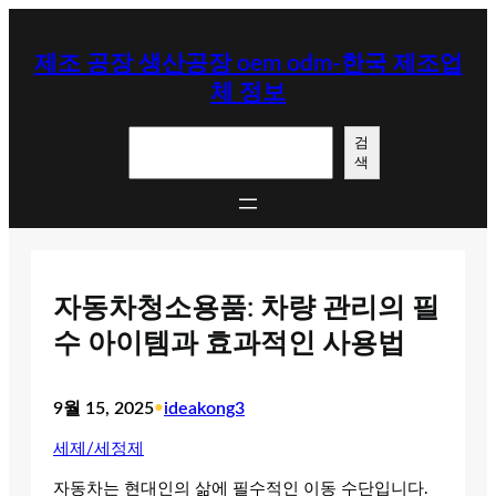
콘
텐
제조 공장 생산공장 oem odm-한국 제조업
츠
체 정보
로
바
검
로
검
색
색
가
기
자동차청소용품: 차량 관리의 필
수 아이템과 효과적인 사용법
9월 15, 2025
•
ideakong3
세제/세정제
자동차는 현대인의 삶에 필수적인 이동 수단입니다.