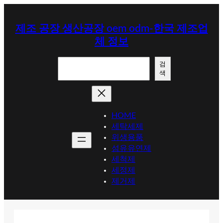
콘
텐
제조 공장 생산공장 oem odm-한국 제조업
츠
체 정보
로
바
검
로
검
색
색
가
기
HOME
세탁세제
위생용품
섬유유연제
세척제
세정제
제거제