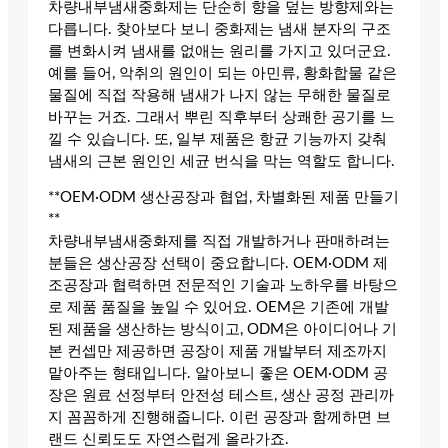
차량내부냄새중화제는 단순히 향을 덮는 방향제와는
다릅니다. 찾아보다 보니 중화제는 냄새 분자의 구조
를 변화시켜 냄새를 없애는 원리를 가지고 있더군요.
예를 들어, 악취의 원인이 되는 아민류, 황화합물 같은
물질에 직접 작용해 냄새가 나지 않는 무해한 물질로
바꾸는 거죠. 그래서 뿌린 직후부터 상쾌한 공기를 느
낄 수 있습니다. 또, 일부 제품은 항균 기능까지 갖춰
냄새의 근본 원인인 세균 번식을 막는 역할도 합니다.
**OEM·ODM 생산공장과 협업, 차별화된 제품 만들기
**
차량내부냄새중화제를 직접 개발하거나 판매하려는
분들은 생산공장 선택이 중요합니다. OEM·ODM 제
조공장과 협력하면 전문적인 기술과 노하우를 바탕으
로 제품 품질을 높일 수 있어요. OEM은 기존에 개발
된 제품을 생산하는 방식이고, ODM은 아이디어나 기
본 컨셉만 제공하면 공장이 제품 개발부터 제조까지
맡아주는 형태입니다. 알아보니 좋은 OEM·ODM 공
장은 원료 선정부터 안전성 테스트, 생산 공정 관리까
지 꼼꼼하게 진행해줍니다. 이런 공장과 함께하면 브
랜드 신뢰도도 자연스럽게 올라가죠.