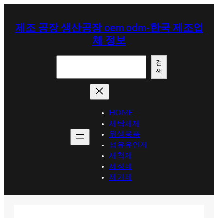
콘
텐
제조 공장 생산공장 oem odm-한국 제조업
츠
체 정보
로
바
검
로
검
색
색
가
기
HOME
세탁세제
위생용품
섬유유연제
세척제
세정제
제거제