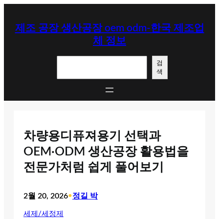
콘
텐
제조 공장 생산공장 oem odm-한국 제조업
츠
체 정보
로
바
검
로
검
색
색
가
기
차량용디퓨져용기 선택과
OEM·ODM 생산공장 활용법을
전문가처럼 쉽게 풀어보기
2월 20, 2026
•
정길 박
세제/세정제