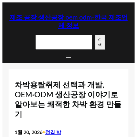
콘
텐
제조 공장 생산공장 oem odm-한국 제조업
츠
체 정보
로
바
검
로
검
색
색
가
기
차박용탈취제 선택과 개발,
OEM·ODM 생산공장 이야기로
알아보는 쾌적한 차박 환경 만들
기
1월 20, 2026
•
정길 박