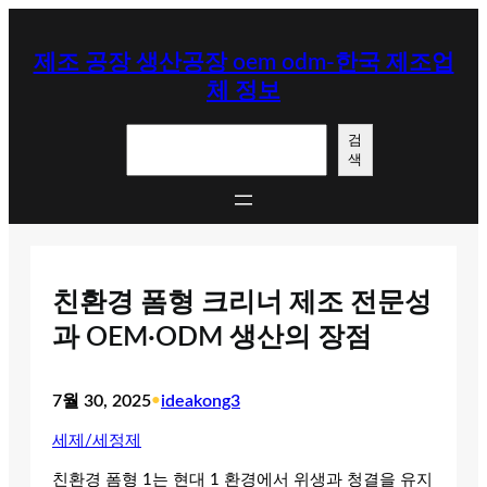
콘
텐
제조 공장 생산공장 oem odm-한국 제조업
츠
체 정보
로
바
검
로
검
색
색
가
기
친환경 폼형 크리너 제조 전문성
과 OEM·ODM 생산의 장점
7월 30, 2025
•
ideakong3
세제/세정제
친환경 폼형 1는 현대 1 환경에서 위생과 청결을 유지