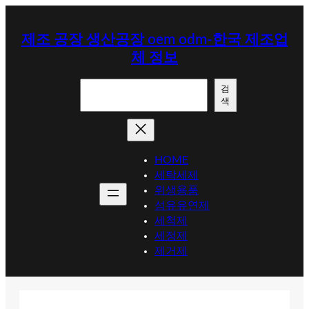
콘
텐
제조 공장 생산공장 oem odm-한국 제조업
츠
체 정보
로
바
검
로
검
색
색
가
기
HOME
세탁세제
위생용품
섬유유연제
세척제
세정제
제거제