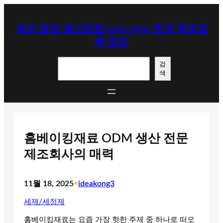
콘
텐
제조 공장 생산공장 oem odm-한국 제조업
츠
체 정보
로
바
검
로
검
색
색
가
기
홈베이킹재료 ODM 생산 전문
제조회사의 매력
11월 18, 2025
•
ideakong3
세제/세정제
홈베이킹재료는 요즘 가장 핫한 주제 중 하나로 떠오