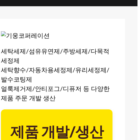
세탁세제/섬유유연제/주방세제/다목적
세정제
세탁향수/자동차용세정제/유리세정제/
발수코팅제
얼룩제거제/안티포그/디퓨저 등 다양한
제품 주문 개발 생산
제품 개발/생산