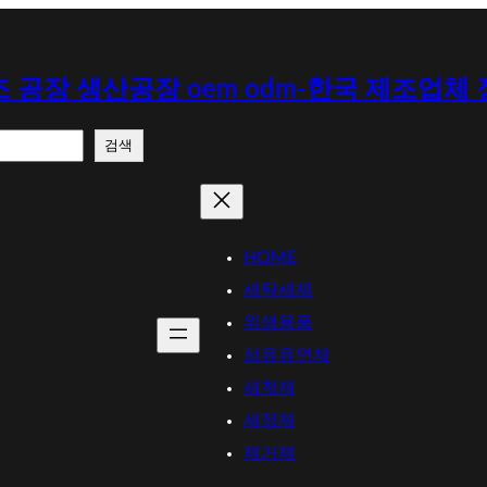
 공장 생산공장 oem odm-한국 제조업체
검색
HOME
세탁세제
위생용품
섬유유연제
세척제
세정제
제거제