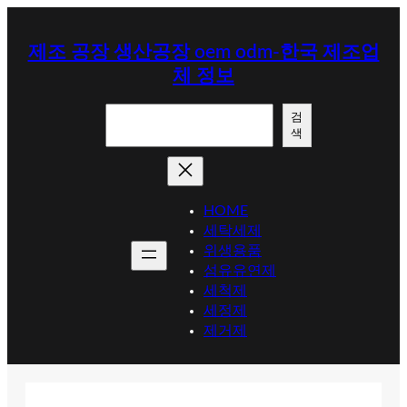
콘
텐
제조 공장 생산공장 oem odm-한국 제조업
츠
체 정보
로
바
검
로
검
색
색
가
기
HOME
세탁세제
위생용품
섬유유연제
세척제
세정제
제거제