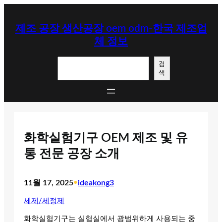
콘
텐
제조 공장 생산공장 oem odm-한국 제조업
츠
체 정보
로
바
검
로
검
색
색
가
기
화학실험기구 OEM 제조 및 유
통 전문 공장 소개
11월 17, 2025
•
ideakong3
세제/세정제
화학실험기구는 실험실에서 광범위하게 사용되는 중