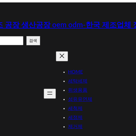
 공장 생산공장 oem odm-한국 제조업체
검색
HOME
세탁세제
위생용품
섬유유연제
세척제
세정제
제거제