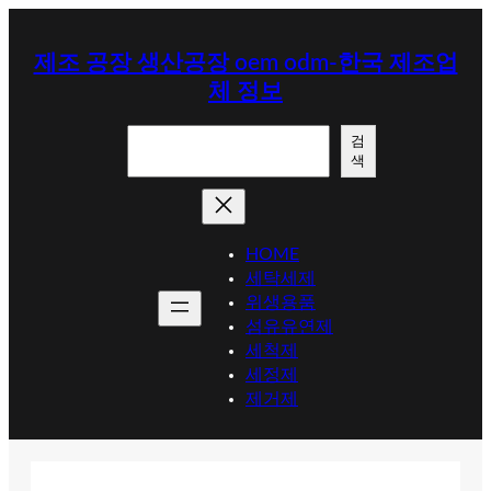
콘
텐
제조 공장 생산공장 oem odm-한국 제조업
츠
체 정보
로
바
검
로
검
색
색
가
기
HOME
세탁세제
위생용품
섬유유연제
세척제
세정제
제거제