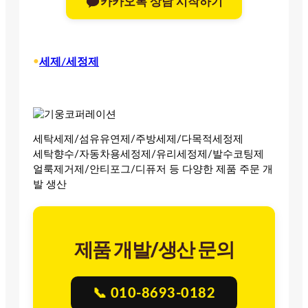
카카오톡 상담 시작하기
•
세제/세정제
세탁세제/섬유유연제/주방세제/다목적세정제
세탁향수/자동차용세정제/유리세정제/발수코팅제
얼룩제거제/안티포그/디퓨저 등 다양한 제품 주문 개
발 생산
제품 개발/생산 문의
📞 010-8693-0182